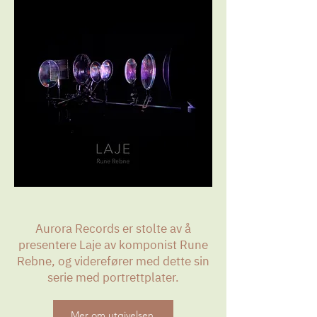
Aurora Records er stolte av å
presentere Laje av komponist Rune
Rebne, og viderefører med dette sin
serie med portrettplater.
Mer om utgivelsen