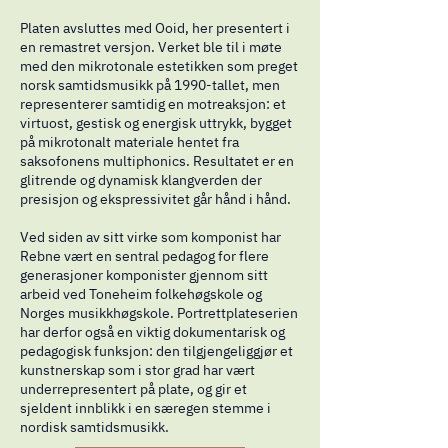
Platen avsluttes med Ooid, her presentert i
en remastret versjon. Verket ble til i møte
med den mikrotonale estetikken som preget
norsk samtidsmusikk på 1990-tallet, men
representerer samtidig en motreaksjon: et
virtuost, gestisk og energisk uttrykk, bygget
på mikrotonalt materiale hentet fra
saksofonens multiphonics. Resultatet er en
glitrende og dynamisk klangverden der
presisjon og ekspressivitet går hånd i hånd.
Ved siden av sitt virke som komponist har
Rebne vært en sentral pedagog for flere
generasjoner komponister gjennom sitt
arbeid ved Toneheim folkehøgskole og
Norges musikkhøgskole. Portrettplateserien
har derfor også en viktig dokumentarisk og
pedagogisk funksjon: den tilgjengeliggjør et
kunstnerskap som i stor grad har vært
underrepresentert på plate, og gir et
sjeldent innblikk i en særegen stemme i
nordisk samtidsmusikk.