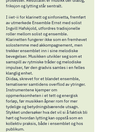
prosesser. Resultatet er musikk der dialog,
friksjon og lytting står sentralt.
I iiet-ii for klarinett og sinfonietta, fremført
av utmerkede Ensemble Ernst med solist
Ingvill Hafskjold, utfordres tradisjonelle
roller mellom solist og ensemble.
Klarinetten fungerer ikke som en fremhevet
solostemme med akkompagnement, men
trekker ensemblet inn i sine melodiske
bevegelser. Musikken utvikler seg som et
samspill av rytmiske tråder og melodiske
impulser, før den gradvis samles i en felles
klanglig enhet.
Diidaa, skrevet for et blandet ensemble,
tematiserer samtidens overflod av ytringer.
Instrumentene kjemper om
oppmerksomheten i et tett og energisk
forløp, før musikken åpner rom for mer
tydelige og betydningsbærende utsagn.
Stykket undersøker hva det vil si å faktisk bli
hørt og hvordan lytting kan oppstå som en
kollektiv praksis, både i ensemblet og hos
publikum.