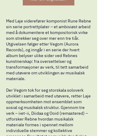
Med Laje viderefører komponist Rune Rebne
sin serie portrettplater – et ambisiøst arbeid
med å dokumentere et kompositorisk virke
som strekker seg over mer enn tre tiår.
Utgivelsen følger etter Vegom (Aurora
Records), og inngår i en serie der hvert
album belyser ulike sider ved Rebnes
kunstnerskap: fra oversettelser og
transformasjoner av verk, til tett samarbeid
med utøvere om utviklingen av musikalsk
materiale.
Der Vegom tok for seg storskala soloverk
utviklet i samarbeid med utøvere, retter Laje
oppmerksomheten mot ensemblet som
sosial og musikalsk struktur. Gjennom tre
verk – iiet-ii, Diidaa og Ooid (remastered) –
utforsker Rebne hvordan musikalsk
materiale formes i spennet mellom
individuelle stemmer og kollektive