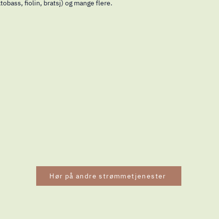
obass, fiolin, bratsj) og mange flere.
Hør på andre strømmetjenester