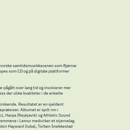
n norske samtidsmusikkscenen som Bjørnar
ippes som CD og på digitale plattformer
r pågått over lang tid og involverer mer
ss der ulike kvaliteter i de enkelte
rskende. Resultatet er en sjeldent
aksiser. Albumet er spilt inn i
), Harpa (Reykjavik) og Athletic Sound
dlemmene i Lemur medvirker et stjernelag
, Robin Hayward (tuba), Torben Snekkestad