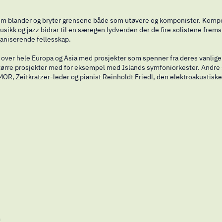
om blander og bryter grensene både som utøvere og komponister. Kompo
usikk og jazz bidrar til en særegen lydverden der de fire solistene fre
ganiserende fellesskap.
t over hele Europa og Asia med prosjekter som spenner fra deres vanlige
 større prosjekter med for eksempel med Islands symfoniorkester. Andr
R, Zeitkratzer-leder og pianist Reinholdt Friedl, den elektroakustisk
m