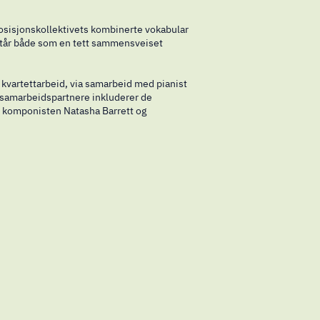
sisjonskollektivets kombinerte vokabular
mstår både som en tett sammensveiset
 kvartettarbeid, via samarbeid med pianist
e samarbeidspartnere inkluderer de
e komponisten Natasha Barrett og