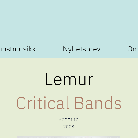
unstmusikk
Nyhetsbrev
Om
Lemur
Critical Bands
ACD5112
2023