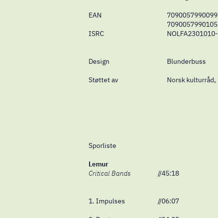
EAN
7090057990099 
7090057990105 (
ISRC
NOLFA2301010-
Design
Blunderbuss
Støttet av
Norsk kulturråd,
Sporliste
Lemur
Critical Bands
//45:18
1. Impulses
//06:07