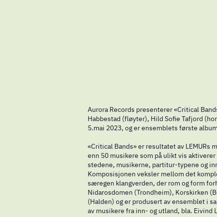
Aurora Records presenterer «Critical Ban
Habbestad (fløyter), Hild Sofie Tafjord (ho
5.mai 2023, og er ensemblets første album
«Critical Bands» er resultatet av LEMURs m
enn 50 musikere som på ulikt vis aktiverer 
stedene, musikerne, partitur-typene og inn
Komposisjonen veksler mellom det kompleks
særegen klangverden, der rom og form forh
Nidarosdomen (Trondheim), Korskirken (Ber
(Halden) og er produsert av ensemblet i s
av musikere fra inn- og utland, bla. Eivin