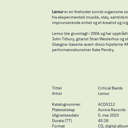
Lemur
er en firehodet sonisk organisme s
fra eksperimentell musikk, støy, samtidsm
improviserende enhet og et kreativt og or
Lemur ble grunnlagt i 2006 og har opptråd
John Tilbury, gitarist Stian Westerhus og
Glasgow-baserte avant-disco hipsterne AMO
performancekunstner Kate Pendry.
Tittel
Critical Bands
Artist
Lemur
Katalognummer
ACD5112
Plateselskap
Aurora Records
Utgivelsesdato
5. mai 2023
Durata (TT)
45:18
Format
CD, digital albu