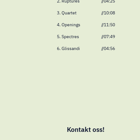
2. Ruptures
//04:25
3. Quartet
//10:08
4. Openings
//11:50
5. Spectres
//07:49
6. Glissandi
//04:56
Kontakt oss!