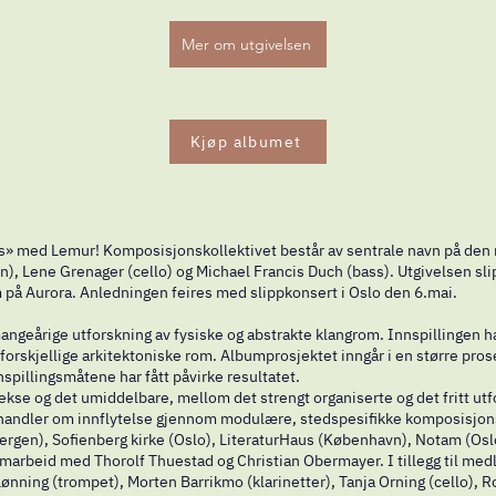
Mer om utgivelsen
Kjøp albumet
ds» med Lemur! Komposisjonskollektivet består av sentrale navn på de
rn), Lene Grenager (cello) og Michael Francis Duch (bass). Utgivelsen sl
 på Aurora. Anledningen feires med slippkonsert i Oslo den 6.mai.
angeårige utforskning av fysiske og abstrakte klangrom. Innspillingen ha
forskjellige arkitektoniske rom. Albumprosjektet inngår i en større prose
spillingsmåtene har fått påvirke resultatet.
e og det umiddelbare, mellom det strengt organiserte og det fritt utfo
andler om innflytelse gjennom modulære, stedspesifikke komposisjonspr
gen), Sofienberg kirke (Oslo), LiteraturHaus (København), Notam (Oslo
amarbeid med Thorolf Thuestad og Christian Obermayer. I tillegg til me
d Lønning (trompet), Morten Barrikmo (klarinetter), Tanja Orning (cello)